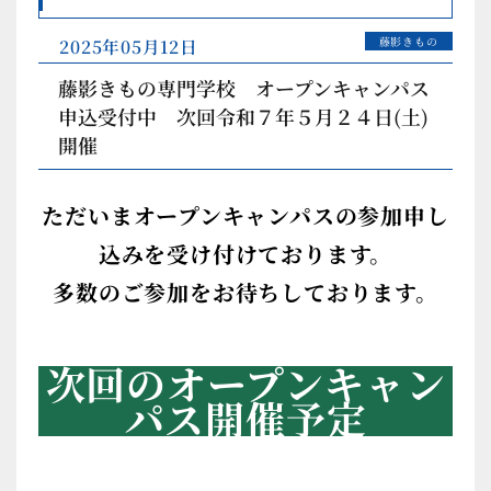
医療秘書科
藤影きもの
2025年05月12日
医療事務コース
藤影きもの専門学校 オープンキャンパス
ビジネス日本語学科
申込受付中 次回令和７年５月２４日(土)
開催
（留学生）
ただいまオープンキャンパスの参加申し
藤影きもの専門学校
込みを受け付けております。
多数のご参加をお待ちしております。
和裁学科
次回のオープンキャン
きもの総合コース
きもの専攻コース
パス開催予定
着付けビジネスコース