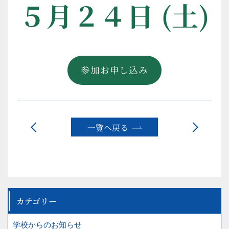
５月２４日 (土)
鹿島学園高等学校
連携奈良キャンパス
参加お申し込み
学園について
留学生の方へ
学校紹介
オープンキャンパス受付
一覧へ戻る
アクセス
企業の方へ
カテゴリー
〒631-0832
奈良市西大寺新田町1-15
学校からのお知らせ
TEL
0742-41-5001