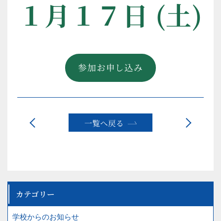
１月１７日 (土)
鹿島学園高等学校
連携奈良キャンパス
参加お申し込み
学園について
留学生の方へ
学校紹介
オープンキャンパス受付
一覧へ戻る
アクセス
企業の方へ
カテゴリー
〒631-0832
奈良市西大寺新田町1-15
学校からのお知らせ
TEL
0742-41-5001