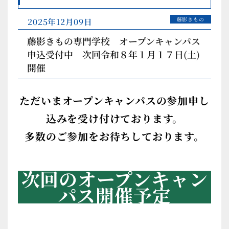
医療秘書科
藤影きもの
2025年12月09日
医療事務コース
藤影きもの専門学校 オープンキャンパス
ビジネス日本語学科
申込受付中 次回令和８年１月１７日(土)
開催
（留学生）
ただいまオープンキャンパスの参加申し
藤影きもの専門学校
込みを受け付けております。
多数のご参加をお待ちしております。
和裁学科
次回のオープンキャン
きもの総合コース
きもの専攻コース
パス開催予定
着付けビジネスコース